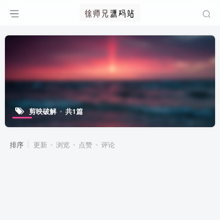
剪映破解
共1篇
排序
更新
浏览
点赞
评论