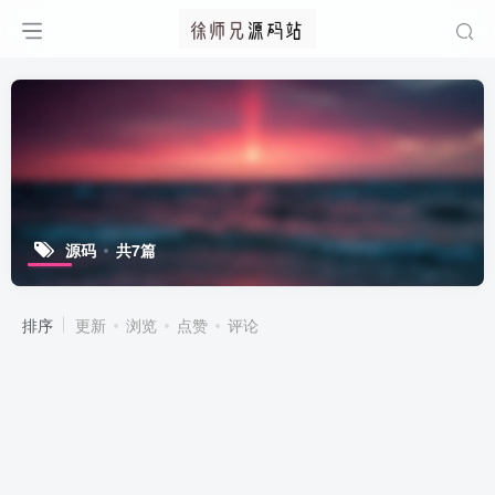
源码
共7篇
排序
更新
浏览
点赞
评论