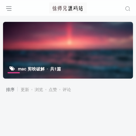
mac 剪映破解
共1篇
排序
更新
浏览
点赞
评论