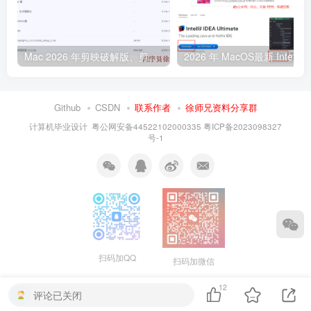
Mac 2026 年剪映破解版、剪映永久VIP版本免费下载，亲测有效
2026 年
Github
CSDN
联系作者
徐师兄资料分享群
计算机毕业设计
粤公网安备44522102000335
粤ICP备2023098327
号-1
扫码加QQ
扫码加微信
12
评论已关闭