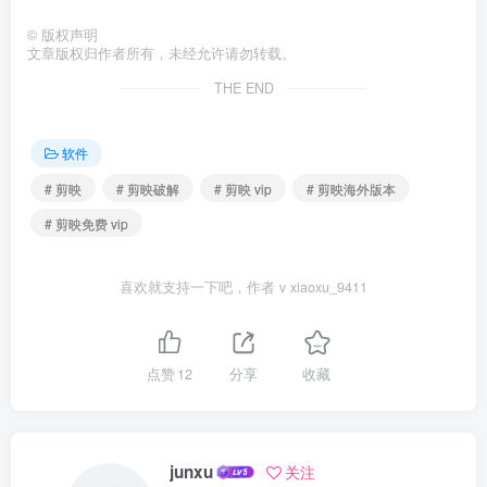
©
版权声明
文章版权归作者所有，未经允许请勿转载。
THE END
软件
# 剪映
# 剪映破解
# 剪映 vip
# 剪映海外版本
# 剪映免费 vip
喜欢就支持一下吧，作者 v xiaoxu_9411
点赞
12
分享
收藏
junxu
关注