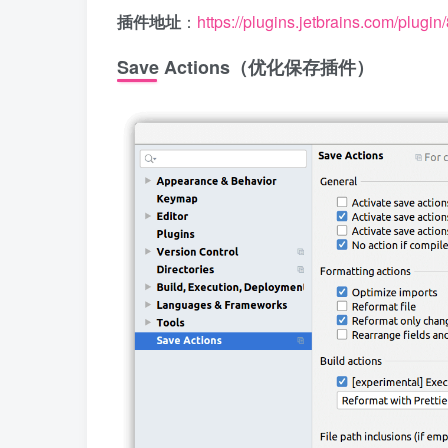
插件地址
：
https://plugins.jetbrains.com/plugin
Save Actions（优化保存插件）