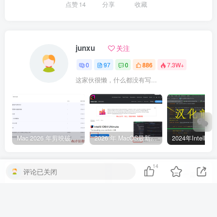
点赞
14
分享
收藏
junxu
关注
0
97
0
886
7.3W+
这家伙很懒，什么都没有写...
Mac 2026 年剪映破解版、剪映永久VIP版本免费下载，亲测有效
2026 年 MacOS最新 IntelliJ IDEA 破解激活教程：永久激活到 2099 年
14
评论已关闭
上一篇
下一篇
Mac 2026 年剪映破解版、
Mac 剪映破解版下载：解锁
剪映永久VIP版本免费下载，
VIP 字幕识别功能，永久免
亲测有效
费